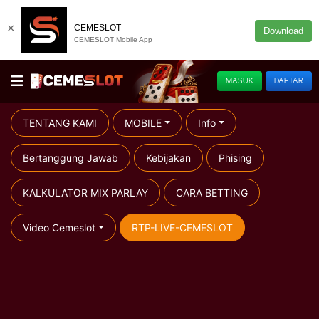
×
CEMESLOT
Download
CEMESLOT Mobile App
MASUK
DAFTAR
TENTANG KAMI
MOBILE
Info
Bertanggung Jawab
Kebijakan
Phising
KALKULATOR MIX PARLAY
CARA BETTING
Video Cemeslot
RTP-LIVE-CEMESLOT