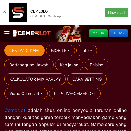
×
CEMESLOT
Download
CEMESLOT Mobile App
MASUK
DAFTAR
TENTANG KAMI
MOBILE
Info
Bertanggung Jawab
Kebijakan
Phising
KALKULATOR MIX PARLAY
CARA BETTING
Video Cemeslot
RTP-LIVE-CEMESLOT
Cemeslot
adalah situs online penyedia taruhan online
dengan kualitas game terbaik menyediakan game yang
saat ini tengah populer di masyarakat. Game seru yang