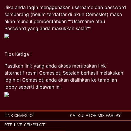
Jika anda login menggunakan username dan password
sembarang (belum terdaftar di akun Cemeslot) maka
akan muncul pemberitahuan ""Username atau
Password yang anda masukkan salah"".
Tips Ketiga :
Pastikan link yang anda akses merupakan link
alternatif resmi Cemeslot, Setelah berhasil melakukan
login di Cemeslot, anda akan dialihkan ke tampilan
lobby seperti dibawah ini.
LINK CEMESLOT
KALKULATOR MIX PARLAY
RTP-LIVE-CEMESLOT