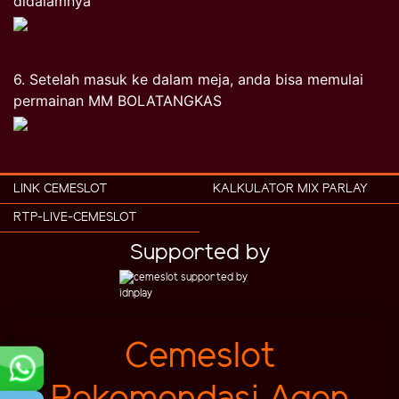
didalamnya
6. Setelah masuk ke dalam meja, anda bisa memulai
permainan MM BOLATANGKAS
LINK CEMESLOT
KALKULATOR MIX PARLAY
RTP-LIVE-CEMESLOT
Supported by
Cemeslot