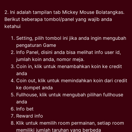
2. Ini adalah tampilan tab Mickey Mouse Bolatangkas.
Berikut beberapa tombol/panel yang wajib anda
ketahui
Setting, pilih tombol ini jika anda ingin mengubah
pengaturan Game
Info Panel, disini anda bisa melihat info user id,
jumlah koin anda, nomor meja.
Coin in, klik untuk menambahkan koin ke credit
anda
Coin out, klik untuk memindahkan koin dari credit
ke dompet anda
Fullhouse, klik untuk mengubah pilihan fullhouse
anda
Info bet
Reward info
Klik untuk memilih room permainan, setiap room
memiliki jumlah taruhan yang berbeda