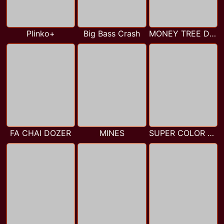
Plinko+
Big Bass Crash
MONEY TREE DOZER
FA CHAI DOZER
MINES
SUPER COLOR GAME