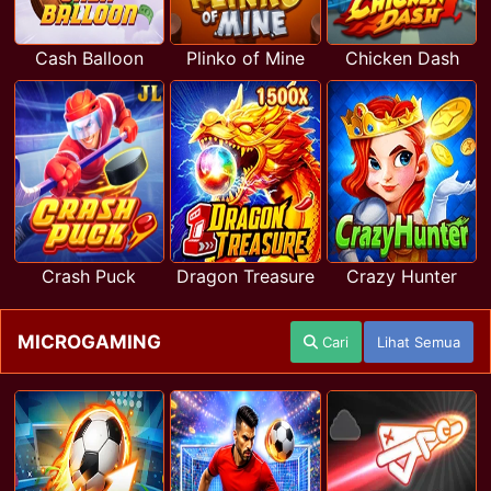
Cash Balloon
Plinko of Mine
Chicken Dash
Crash Puck
Dragon Treasure
Crazy Hunter
MICROGAMING
Cari
Lihat Semua