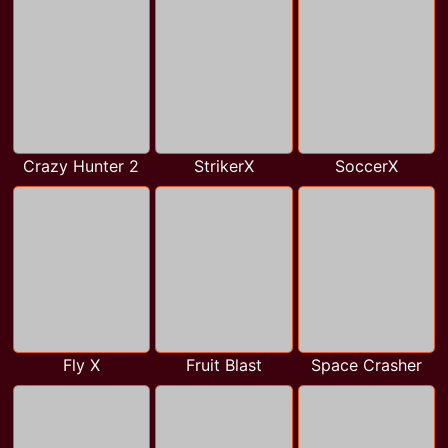
Crazy Hunter 2
StrikerX
SoccerX
Fly X
Fruit Blast
Space Crasher