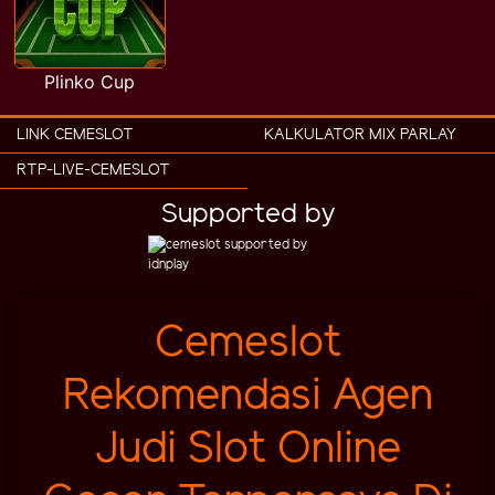
Plinko Cup
LINK CEMESLOT
KALKULATOR MIX PARLAY
RTP-LIVE-CEMESLOT
Supported by
Cemeslot
Rekomendasi Agen
Judi Slot Online