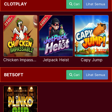
CLOTPLAY
Cari
Lihat Semua
Chicken Impassable
Jetpack Heist
Capy Jump
BETSOFT
Cari
Lihat Semua