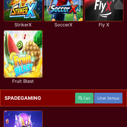
StrikerX
SoccerX
Fly X
Fruit Blast
SPADEGAMING
Cari
Lihat Semua